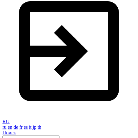
RU
ru
en
de
fr
es
it
jp
th
Поиск