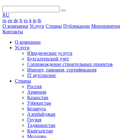
RU
ru
en
de
fr
es
it
jp
th
O компании
Услуги
Страны
Публикации
Мероприятия
Контакты
O компании
Услуги
Юридические услуги
Бухгалтерский учет
Сопровождение строительных проектов
Импорт, таможня, сертификация
IT аутсорсинг
Страны
Россия
Армения
Казахстан
Узбекистан
Беларусь
Азербайджан
Грузия
Таджикистан
Кыргызстан
Молдова