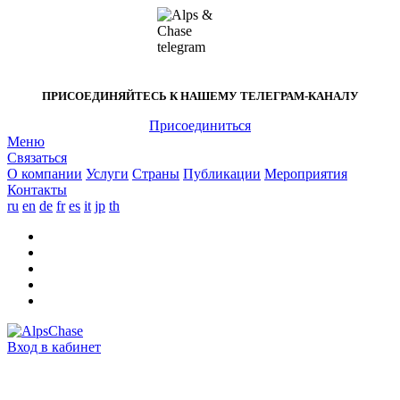
ПРИСОЕДИНЯЙТЕСЬ К НАШЕМУ
ТЕЛЕГРАМ-КАНАЛУ
Присоединиться
Меню
Связаться
O компании
Услуги
Страны
Публикации
Мероприятия
Контакты
ru
en
de
fr
es
it
jp
th
Вход в кабинет