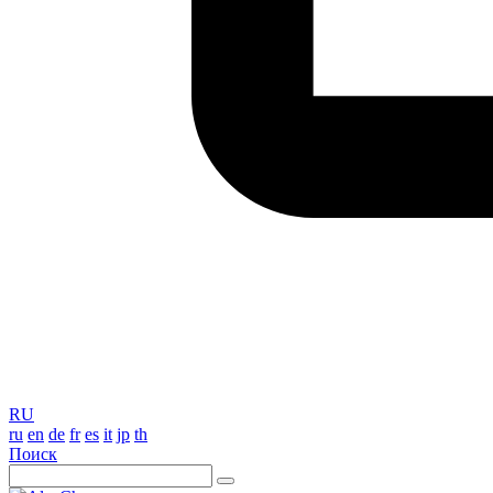
RU
ru
en
de
fr
es
it
jp
th
Поиск