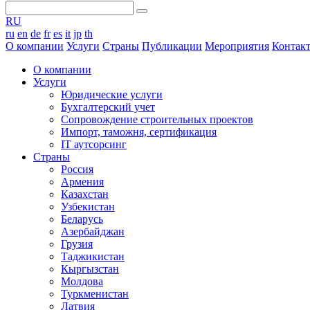
RU
ru
en
de
fr
es
it
jp
th
O компании
Услуги
Страны
Публикации
Мероприятия
Контак
O компании
Услуги
Юридические услуги
Бухгалтерский учет
Сопровождение строительных проектов
Импорт, таможня, сертификация
IT аутсорсинг
Страны
Россия
Армения
Казахстан
Узбекистан
Беларусь
Азербайджан
Грузия
Таджикистан
Кыргызстан
Молдова
Туркменистан
Латвия