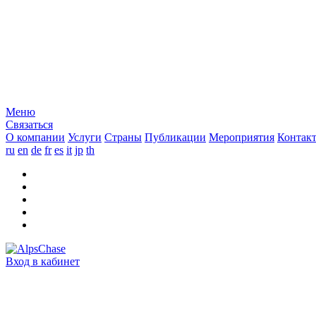
Меню
Связаться
O компании
Услуги
Страны
Публикации
Мероприятия
Контак
ru
en
de
fr
es
it
jp
th
Вход в кабинет